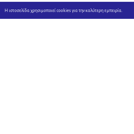
Η ιστοσελίδα χρησιμοποιεί cookies για την καλύτερη εμπειρία.
GET IN TOUCH WITH US
ProtoElladikou Megarou, Akovitika Kalamata - Pos
Code 24100
+30 27210 94277
info [@] iek-orizon.gr