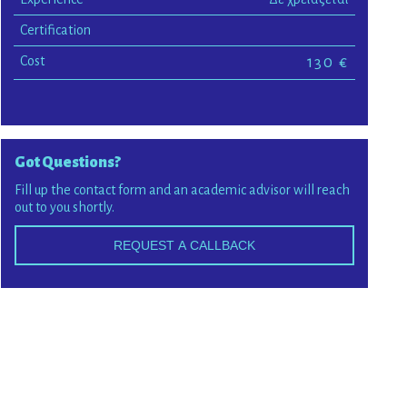
Certification
Cost
130
€
Got Questions?
Fill up the contact form and an academic advisor will reach
out to you shortly.
REQUEST A CALLBACK