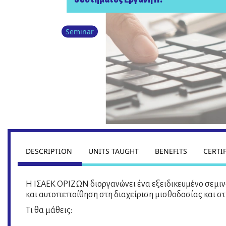
Seminar
DESCRIPTION
UNITS TAUGHT
BENEFITS
CERTI
Η ΙΣΑΕΚ ΟΡΙΖΩΝ διοργανώνει ένα εξειδικευμένο σεμιν
και αυτοπεποίθηση στη διαχείριση μισθοδοσίας και στ
Τι θα μάθεις: