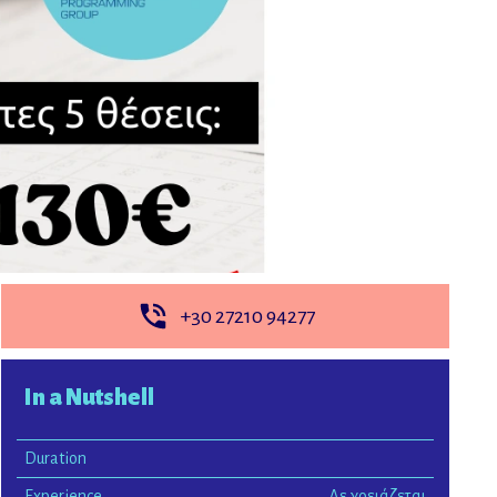
+30 27210 94277
In a Nutshell
Duration
Experience
Δε χρειάζεται