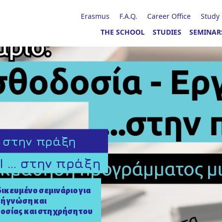
Erasmus
F.A.Q.
Career Office
Study
THE SCHOOL
STUDIES
SEMINAR
.. στην πράξη
 ... στην πράξη
ικευμένο σεμινάριο για
ή γνώση και
οσίας και στη χρήση του