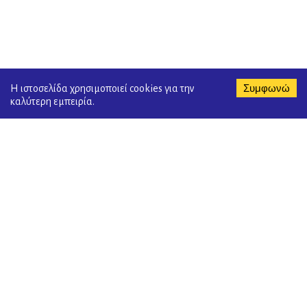
Συμφωνώ
Η ιστοσελίδα χρησιμοποιεί cookies για την
καλύτερη εμπειρία.
We are Social
GET IN TOUCH WITH US
ProtoElladikou Megarou, Akovitika Kalamata - Postal Code
24100
+30 27210 94277