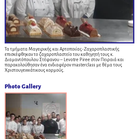
Τα τμήματα Μαγειρικής και Αρτοποιίας-Ζαχαροπλαστικής
επισκέφθηκαν το ζαχαροπλαστείο του καθηγητή τους κ.
Διαμαντόπουλου Στέφανου – Levotre Piree στον Πειραιά και
παρακολούθησαν ένα ενδιαφέρον masterclass με θέμα τους
Χριστουγεννιάτικους κορμούς.
Photo Gallery