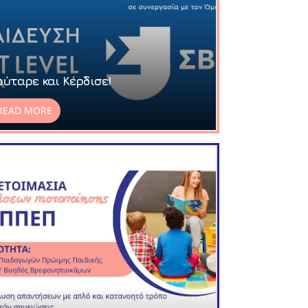
ούταρε και Κέρδισε!
READ MORE