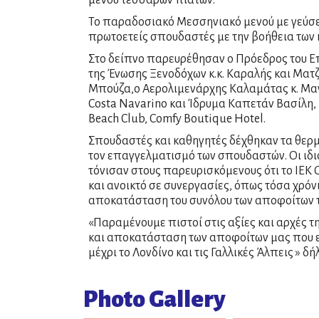
μενού τεσσάρων πιάτων.
Το παραδοσιακό Μεσσηνιακό μενού με γεύσει
πρωτοετείς σπουδαστές με την βοήθεια των 
Στο δείπνο παρευρέθησαν ο Πρόεδρος του Επ
της Ένωσης Ξενοδόχων κ.κ. Καραλής και Ματ
Μπούζα,ο Αερολιμενάρχης Καλαμάτας κ. Μανδ
Costa Navarino και Ίδρυμα Καπετάν Βασίλη, Σ
Beach Club, Comfy Boutique Hotel.
Σπουδαστές και καθηγητές δέχθηκαν τα θερμά
τον επαγγελματισμό των σπουδαστών. Οι ιδι
τόνισαν στους παρευρισκόμενους ότι το ΙΕΚ 
και ανοικτό σε συνεργασίες, όπως τόσα χρό
αποκατάσταση του συνόλου των αποφοίτων τ
«Παραμένουμε πιστοί στις αξίες και αρχές 
και αποκατάσταση των αποφοίτων μας που εργ
μέχρι το Λονδίνο και τις Γαλλικές Άλπεις »
Photo Gallery