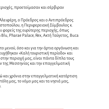
εριοχές, προετοίμασαν και σέρβιραν
Αλειφέρη, ο Πρόεδρος και ο Αντιπρόεδρος
ιστοπούλου, η Περιφερειακή Σύμβουλος κ.
ι φορείς της ευρύτερης περιοχής, όπως
Blu, Pharae Palace, Rex, Ακτή Ταΰγετος, Buca
 μενού, όσο και για την άρτια οργάνωση και
ευχήθηκαν «Καλή τουριστική περίοδο» και
στην περιοχή μας, είναι πάντα δίπλα τους
ών της Μεσσηνίας και την επαγγελματική
ώ και χρόνια στην επαγγελματική κατάρτιση
όλη μας, το νόμο μας και τα νησιά μας,
.