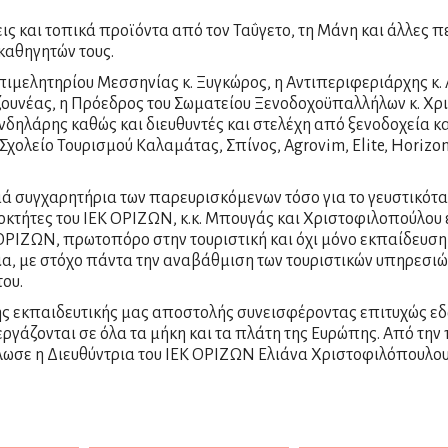
ς και τοπικά προϊόντα από τον Ταΰγετο, τη Μάνη και άλλες π
καθηγητών τους.
ιμελητηρίου Μεσσηνίας κ. Ξυγκώρος, η Αντιπεριφεριάρχης κ. 
ζουνέας, η Πρόεδρος του Σωματείου Ξενοδοχοϋπαλλήλων κ. Χρ
ηλάρης καθώς και διευθυντές και στελέχη από ξενοδοχεία κα
χολείο Τουρισμού Καλαμάτας, Σπίνος, Agrovim, Elite, Horizon 
 συγχαρητήρια των παρευρισκόμενων τόσο για το γευστικότατο
οκτήτες του ΙΕΚ ΟΡΙΖΩΝ, κ.κ. Μπουγάς και Χριστοφιλοπούλου 
ΟΡΙΖΩΝ, πρωτοπόρο στην τουριστική και όχι μόνο εκπαίδευση 
νια, με στόχο πάντα την αναβάθμιση των τουριστικών υπηρεσι
ου.
της εκπαιδευτικής μας αποστολής συνεισφέροντας επιτυχώς εδ
άζονται σε όλα τα μήκη και τα πλάτη της Ευρώπης. Από την π
 δήλωσε η Διευθύντρια του ΙΕΚ ΟΡΙΖΩΝ Ελιάνα Χριστοφιλόπουλου