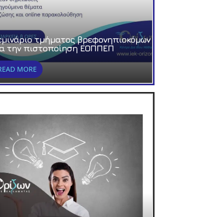
εμινάριο τμήματος βρεφονηπιοκόμων
ια την πιστοποίηση ΕΟΠΠΕΠ
READ MORE