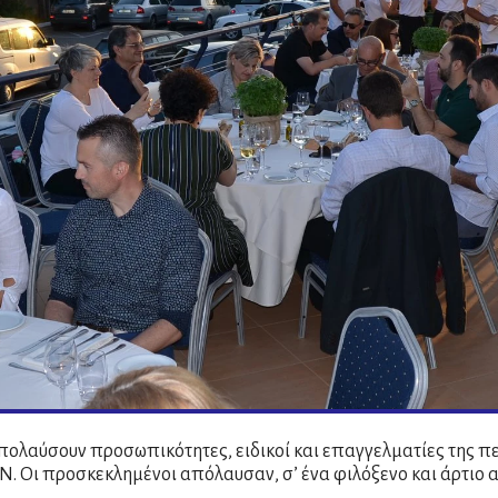
πολαύσουν προσωπικότητες, ειδικοί και επαγγελματίες της πε
Ν. Οι προσκεκλημένοι απόλαυσαν, σ’ ένα φιλόξενο και άρτιο