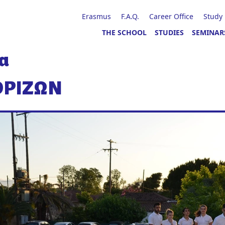
Erasmus
F.A.Q.
Career Office
Study
THE SCHOOL
STUDIES
SEMINAR
α
 ΟΡΙΖΩΝ