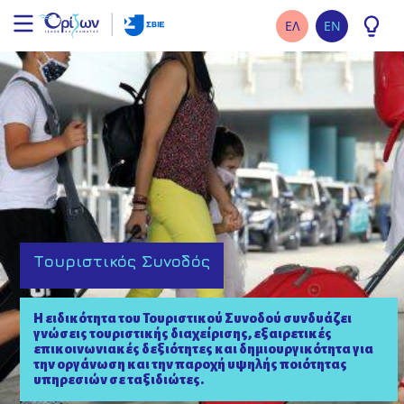
ΕΛ
EN
Τουριστικός Συνοδός
Η ειδικότητα του Τουριστικού Συνοδού συνδυάζει
γνώσεις τουριστικής διαχείρισης, εξαιρετικές
επικοινωνιακές δεξιότητες και δημιουργικότητα για
την οργάνωση και την παροχή υψηλής ποιότητας
υπηρεσιών σε ταξιδιώτες.