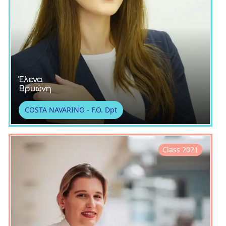
Έλενα
Βρυώνη
COSTA NAVARINO - F.O. Dpt
Class 2021