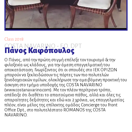
Class 2018
COSTA NAVARINO - F.O. DPT
Πάνος Καφόπουλος
Ο Πάνος, από την πρώτη στιγμή επέλεξε τον τουρισμό & την
φιλοξενία ως κλάδους, για την άμεση επαγγελματική του
αποκατάσταση. Γνωρίζοντας ότι οι σπουδές στο ΙΕΚ ΟΡΙΖΩΝ
μπορούν να ξεκλειδώσουν τις πόρτες των πιο πολυτελών
ξενοδοχειακών ομίλων, ολοκλήρωσε την αμειβόμενη πρακτική του
άσκηση στο τμήμα υποδοχής της COSTA NAVARINO
(www.costanavarino.com). Με τον πλέον περίτρανο τρόπο,
απέδειξε ότι διαθέτει το απαιτούμενο πάθος, αλλά και όλες τις
απαραίτητες δεξιότητες και εδώ και 2 χρόνια, ως επαγγελματίας
πλέον, είναι μέλος της επίλεκτης ομάδας Concierge του Front
Office Dpt., στο πολυτελέστατο ROMANOS της COSTA
NAVARINO.