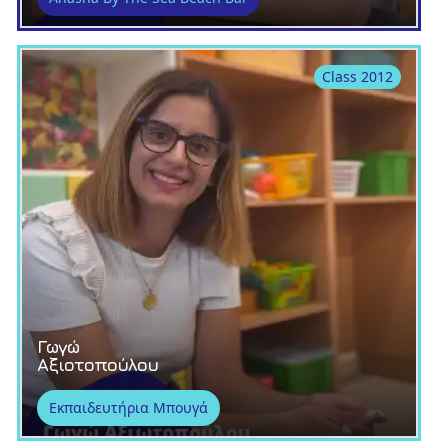
Class 2012
Γωγώ
Αξιοτοπούλου
Εκπαιδευτήρια Μπουγά