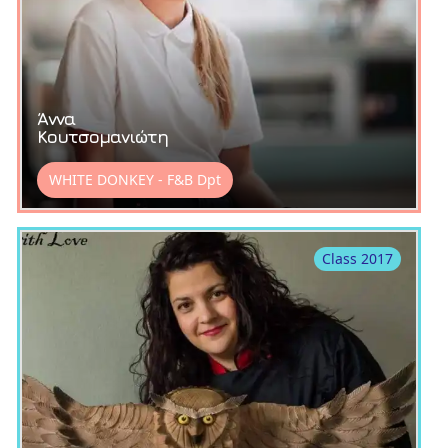
Άννα
Κουτσομανιώτη
WHITE DONKEY - F&B Dpt
Class 2017