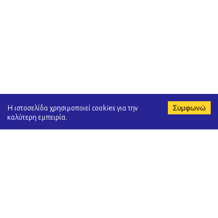
Συμφωνώ
Η ιστοσελίδα χρησιμοποιεί cookies για την
καλύτερη εμπειρία.
ΕΙΣΟΔΟΣ ΣΤΗΝ ΗΛΕΚΤΡΟΝΙΚΗ ΤΑΞΗ
Το Ιδιωτικό ΙΣΑΕΚ ΟΡΙΖΩΝ θέλοντας να σας προσφέρει ακόμα πιο
ποιοτική εκπαίδευση, αναβαθμίζει συνεχώς τις υπηρεσίες του, με
την εισαγωγή της Ηλεκτρονικής Τάξης. Πιστεύουμε ότι ο νέος αυτός
τρόπος επικοινωνίας θα κάνει τη διαδικασία μάθησης, όχι μόνο πιο