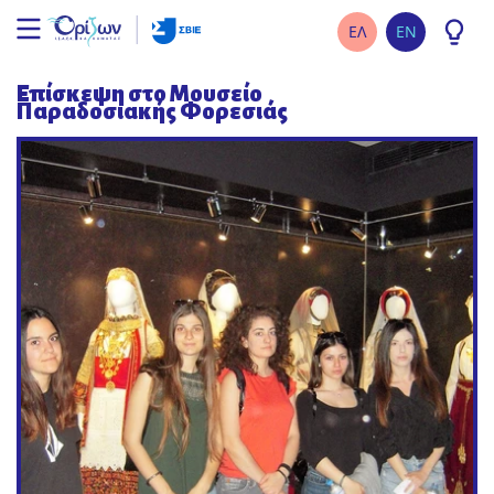
ΕΛ
EN
Επίσκεψη στο Μουσείο
Παραδοσιακής Φορεσιάς