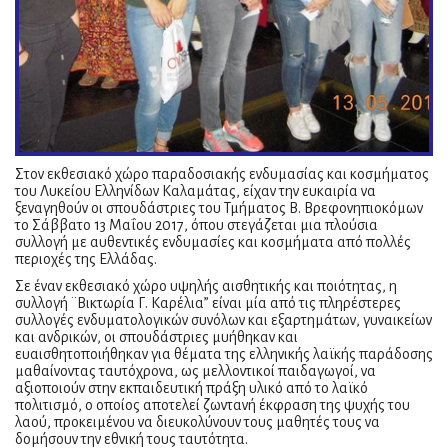
Στον εκθεσιακό χώρο παραδοσιακής ενδυμασίας και κοσμήματος
του Λυκείου Ελληνίδων Καλαμάτας, είχαν την ευκαιρία να
ξεναγηθούν οι σπουδάστριες του Τμήματος Β. Βρεφονηπιοκόμων
το Σάββατο 13 Μαΐου 2017, όπου στεγάζεται μια πλούσια
συλλογή με αυθεντικές ενδυμασίες και κοσμήματα από πολλές
περιοχές της Ελλάδας.
Σε έναν εκθεσιακό χώρο υψηλής αισθητικής και ποιότητας, η
συλλογή ¨Βικτωρία Γ. Καρέλια” είναι μία από τις πληρέστερες
συλλογές ενδυματολογικών συνόλων και εξαρτημάτων, γυναικείων
και ανδρικών, οι σπουδάστριες μυήθηκαν και
ευαισθητοποιήθηκαν για θέματα της ελληνικής λαϊκής παράδοσης
μαθαίνοντας ταυτόχρονα, ως μελλοντικοί παιδαγωγοί, να
αξιοποιούν στην εκπαιδευτική πράξη υλικό από το λαϊκό
πολιτισμό, ο οποίος αποτελεί ζωντανή έκφραση της ψυχής του
λαού, προκειμένου να διευκολύνουν τους μαθητές τους να
δομήσουν την εθνική τους ταυτότητα.